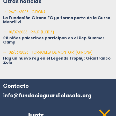
Otras noticias
→
26/04/2026
GIRONA
La Fundación Girona FC ya forma parte de la Cursa
Montilivi
→
18/07/2026
RIALP (LLEIDA)
28 niños palestinos participan en el Pep Summer
Camp
→
02/06/2026
TORROELLA DE MONTGRÍ (GIRONA)
Hay un nuevo rey en el Legends Trophy: Gianfranco
Zola
Contacto
info@fundacioguardiolasala.org