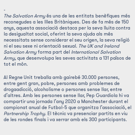
-
The Salvation Army
és una de les entitats benèfiques més
reconegudes a les Illes Britàniques. Des de fa més de 150
anys, aquesta associació destaca per la seva lluita contra
la desigualtat social, oferint la seva ajuda als més
necessitats sense considerar el seu origen, la seva religió
ni el seu sexe ni orientació sexual.
The UK and Ireland
Salvation Army
forma part del
International Salvation
Army
, que desenvolupa les seves activitats a 131 països de
tot el món.
Al Regne Unit treballa amb gairebé 30.000 persones,
entre gent gran, pobre, persones amb problemes de
drogaadicció, alcoholisme o persones sense llar, entre
d’altres. Amb les persones sense llar, Pep Guardiola hi va
compartir una jornada l’any 2020 a Manchester durant el
campionat anual de Futbol-5 que organitza l’associació, el
Partnership Trophy
. El tècnic va presenciar partits en viu
de les rondes finals i va xerrar amb els 300 participants.