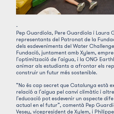
-
Pep Guardiola, Pere Guardiola i Laura G
representants del Patronat de la Fundac
dels esdeveniments del Water Challenge
Fundació, juntament amb Xylem, empres
l’optimització de l’aigua, i la ONG Earth
animar als estudiants a afrontar els rep
construir un futur més sostenible.
“No és cap secret que Catalunya està ex
relació a l’aigua pel canvi climàtic i altr
l’educació pot esdevenir un aspecte difer
actual en el futur”, comentà Pep Guard
Vesey, vicepresident de Xylem, i Philip