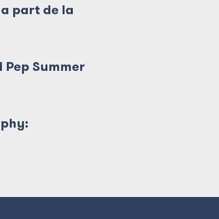
a part de la
 al Pep Summer
)
ophy: