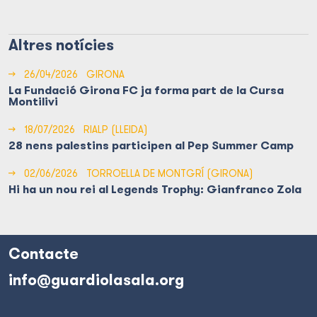
Altres notícies
→
26/04/2026
GIRONA
La Fundació Girona FC ja forma part de la Cursa
Montilivi
→
18/07/2026
RIALP (LLEIDA)
28 nens palestins participen al Pep Summer Camp
→
02/06/2026
TORROELLA DE MONTGRÍ (GIRONA)
Hi ha un nou rei al Legends Trophy: Gianfranco Zola
Contacte
info@guardiolasala.org