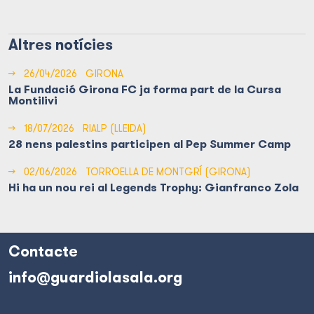
Altres notícies
→
26/04/2026
GIRONA
La Fundació Girona FC ja forma part de la Cursa
Montilivi
→
18/07/2026
RIALP (LLEIDA)
28 nens palestins participen al Pep Summer Camp
→
02/06/2026
TORROELLA DE MONTGRÍ (GIRONA)
Hi ha un nou rei al Legends Trophy: Gianfranco Zola
Contacte
info@guardiolasala.org