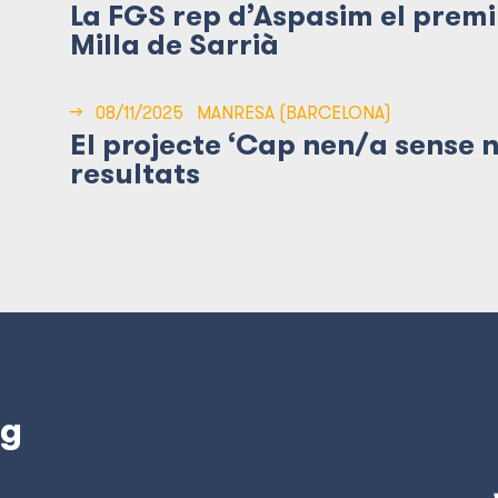
La FGS rep d’Aspasim el premi 
Milla de Sarrià
→
08/11/2025
MANRESA (BARCELONA)
El projecte ‘Cap nen/a sense 
resultats
rg