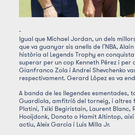
-
Igual que Michael Jordan, un dels millors
que va guanyar sis anells de l’NBA, Ala
història al Legends Trophy en conquistar e
superar per un cop Kenneth Pérez i per 
Gianfranco Zola i Andrei Shevchenko va
respectivament. Gerard López es va endu
A banda de les llegendes esmentades, t
Guardiola, amfitrió del torneig, i altres 
Platini, Txiki Begiristain, Laurent Blanc,
Hooijdonk, Donato o Hamit Altintop, aix
actiu, Aleix Garcia i Luis Milla Jr.