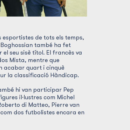
 esportistes de tots els temps,
in Boghossian també ha fet
l seu sisè títol. El francès va
dos Mista, mentre que
n acabar quart i cinquè
r la classificació Hàndicap.
ambé hi van participar Pep
figures il·lustres com Michel
 Roberto di Matteo, Pierre van
í com dos futbolistes encara en