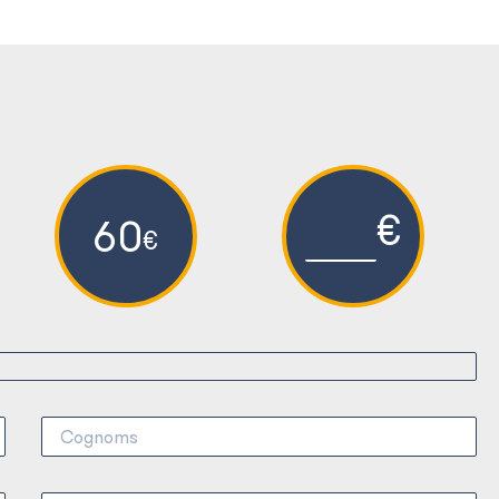
€
60
€