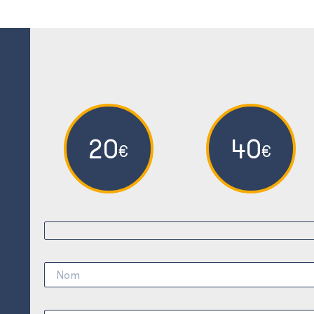
20
40
€
€